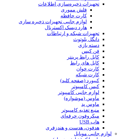
تجهیزات ذخیره‌سازی اطلاعات
فلش مموری
کارت حافظه
لوازم جانبی تجهیزات ذخیره سازی
هارد دیسک اکسترنال
تجهیزات شبکه و ارتباطات
دانگل بلوتوث
دسته بازی
فن کیس
کابل رابط پرینتر
کابل های رابط
کارت خوان
کارت شبکه
کیبورد (صفحه کلید)
کیس کامپیوتر
لوازم جانبی کامپیوتر
ماوس (موشواره)
ماوس پد
منبع تغذیه کامپیوتر
میکروفون حرفه‌ای
هاب USB
هدفون، هدست و هندزفری
لوازم جانبی موبایل