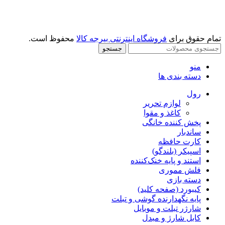
تمام حقوق برای
فروشگاه اینترنتی بیرجه کالا
محفوظ است.
جستجو
منو
دسته بندی ها
رول
لوازم تحریر
کاغذ و مقوا
پخش کننده خانگی
ساندبار
کارت حافظه
اسپیکر (بلندگو)
استند و پایه خنک‌کننده
فلش مموری
دسته بازی
کیبورد (صفحه کلید)
پایه نگهدارنده گوشی و تبلت
شارژر تبلت و موبایل
کابل شارژ و مبدل