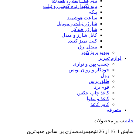
پاوربانک (شارژر همراه)
پایه نگهدارنده گوشی و تبلت
پنکه
ساعت هوشمند
شارژر تبلت و موبایل
شارژر فندکی
کابل شارژ و مبدل
کیت تمیز کننده
مبدل برق
ویدیو پروژکتور
لوازم تحریر
چسب پهن و نواری
خودکار و روان نویس
رول
طلق پرس
فوم برد
کاغذ چاپ عکس
کاغذ و مقوا
کاور کاغذ
متفرقه
خانه
سایر محصولات
نمایش 1–16 از 26 نتیجه
مرتب‌سازی بر اساس جدیدترین