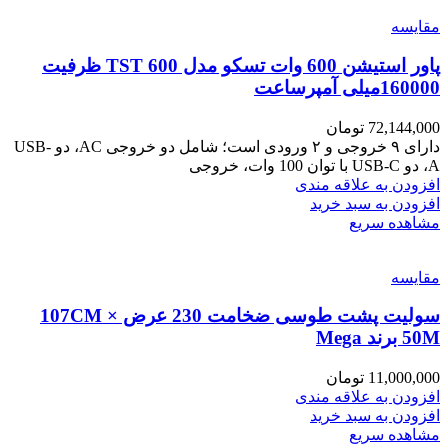
مقایسه
پاور استیشن 600 وات تسکو مدل TST 600 ظرفیت
160000میلی آمپرساعت
72,144,000
تومان
دارای ۹ خروجی و ۲ ورودی است؛ شامل دو خروجی AC، دو USB-
A، دو USB-C با توان 100 وات، خروجی
افزودن به علاقه مندی
افزودن به سبد خرید
مشاهده سریع
مقایسه
سولیت پشت طوسی ضخامت 230 عرض 107CM ×
50M برند Mega
11,000,000
تومان
افزودن به علاقه مندی
افزودن به سبد خرید
مشاهده سریع