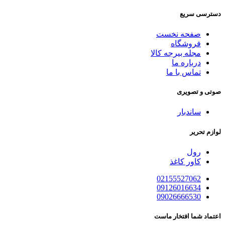
دسترسی سریع
صفحه نخست
فروشگاه
مجله بیرجه کالا
درباره ما
تماس با ما
صوتی و تصویری
ساندبار
لوازم تحریر
رول
کاور کاغذ
02155527062
09126016634
09026666530
اعتماد شما افتخار ماست