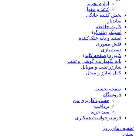
لوازم تحریر
کاغذ و مقوا
پخش کننده خانگی
ساندبار
کارت حافظه
اسپیکر (بلندگو)
استند و پایه خنک‌کننده
فلش مموری
دسته بازی
کیبورد (صفحه کلید)
پایه نگهدارنده گوشی و تبلت
شارژر تبلت و موبایل
کابل شارژ و مبدل
صفحه نخست
فروشگاه
حساب کاربری من
پرداخت
سبد خرید
فرم درخواست همکاری
تخفیف های روز
بستن