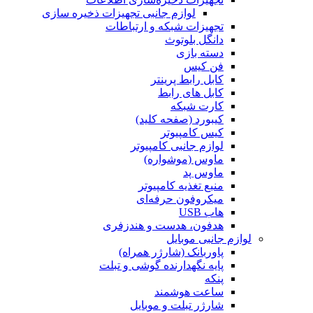
لوازم جانبی تجهیزات ذخیره سازی
تجهیزات شبکه و ارتباطات
دانگل بلوتوث
دسته بازی
فن کیس
کابل رابط پرینتر
کابل های رابط
کارت شبکه
کیبورد (صفحه کلید)
کیس کامپیوتر
لوازم جانبی کامپیوتر
ماوس (موشواره)
ماوس پد
منبع تغذیه کامپیوتر
میکروفون حرفه‌ای
هاب USB
هدفون، هدست و هندزفری
لوازم جانبی موبایل
پاوربانک (شارژر همراه)
پایه نگهدارنده گوشی و تبلت
پنکه
ساعت هوشمند
شارژر تبلت و موبایل