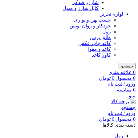
شارژر فندکی
کابل شارژ و مبدل
لوازم تحریر
چسب پهن و نواری
خودکار و روان نویس
رول
طلق پرس
کاغذ چاپ عکس
کاغذ و مقوا
کاور کاغذ
جستجو
0
علاقه مندی
0
محصول
0
تومان
ورود / ثبت نام
0
مقایسه
منو
جستجو
ورود / ثبت نام
0
محصول
0
تومان
دسته بندی کالاها
رول