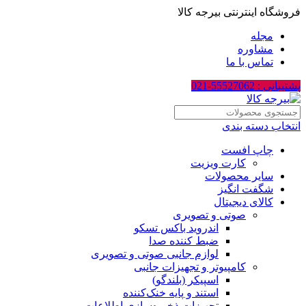
فروشگاه اینترنتی بیرجه کالا
مجله
مشاوره
تماس با ما
پشتیبانی : 55527062-021
انتخاب دسته بندی
چاپ افست
کارت ویزیت
سایر محصولات
شگفت انگیز
کالای دیجیتال
صوتی و تصویری
اندروید باکس تسکو
ضبط کننده صدا
لوازم جانبی صوتی و تصویری
کامپیوتر و تجهیزات جانبی
اسپیکر (بلندگو)
استند و پایه خنک‌کننده
تجهیزات ذخیره‌سازی اطلاعات