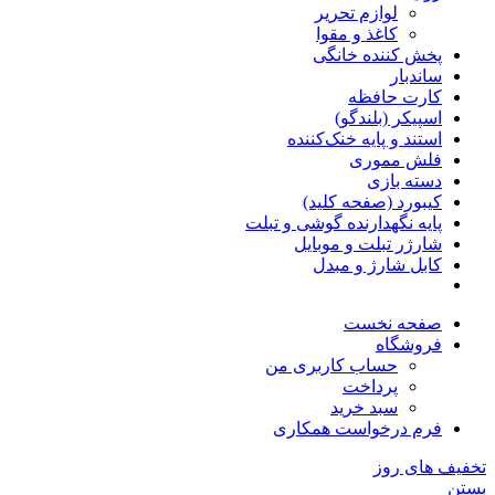
لوازم تحریر
کاغذ و مقوا
پخش کننده خانگی
ساندبار
کارت حافظه
اسپیکر (بلندگو)
استند و پایه خنک‌کننده
فلش مموری
دسته بازی
کیبورد (صفحه کلید)
پایه نگهدارنده گوشی و تبلت
شارژر تبلت و موبایل
کابل شارژ و مبدل
صفحه نخست
فروشگاه
حساب کاربری من
پرداخت
سبد خرید
فرم درخواست همکاری
تخفیف های روز
بستن