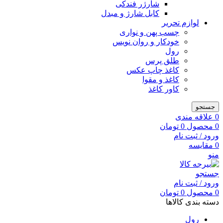
شارژر فندکی
کابل شارژ و مبدل
لوازم تحریر
چسب پهن و نواری
خودکار و روان نویس
رول
طلق پرس
کاغذ چاپ عکس
کاغذ و مقوا
کاور کاغذ
جستجو
0
علاقه مندی
0
محصول
0
تومان
ورود / ثبت نام
0
مقایسه
منو
جستجو
ورود / ثبت نام
0
محصول
0
تومان
دسته بندی کالاها
رول