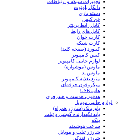
تجهیزات شبکه و ارتباطات
دانگل بلوتوث
دسته بازی
فن کیس
کابل رابط پرینتر
کابل های رابط
کارت خوان
کارت شبکه
کیبورد (صفحه کلید)
کیس کامپیوتر
لوازم جانبی کامپیوتر
ماوس (موشواره)
ماوس پد
منبع تغذیه کامپیوتر
میکروفون حرفه‌ای
هاب USB
هدفون، هدست و هندزفری
لوازم جانبی موبایل
پاوربانک (شارژر همراه)
پایه نگهدارنده گوشی و تبلت
پنکه
ساعت هوشمند
شارژر تبلت و موبایل
شارژر فندکی