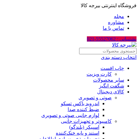
فروشگاه اینترنتی بیرجه کالا
مجله
مشاوره
تماس با ما
پشتیبانی : 55527062-021
انتخاب دسته بندی
چاپ افست
کارت ویزیت
سایر محصولات
شگفت انگیز
کالای دیجیتال
صوتی و تصویری
اندروید باکس تسکو
ضبط کننده صدا
لوازم جانبی صوتی و تصویری
کامپیوتر و تجهیزات جانبی
اسپیکر (بلندگو)
استند و پایه خنک‌کننده
تجهیزات ذخیره‌سازی اطلاعات