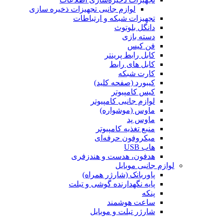
لوازم جانبی تجهیزات ذخیره سازی
تجهیزات شبکه و ارتباطات
دانگل بلوتوث
دسته بازی
فن کیس
کابل رابط پرینتر
کابل های رابط
کارت شبکه
کیبورد (صفحه کلید)
کیس کامپیوتر
لوازم جانبی کامپیوتر
ماوس (موشواره)
ماوس پد
منبع تغذیه کامپیوتر
میکروفون حرفه‌ای
هاب USB
هدفون، هدست و هندزفری
لوازم جانبی موبایل
پاوربانک (شارژر همراه)
پایه نگهدارنده گوشی و تبلت
پنکه
ساعت هوشمند
شارژر تبلت و موبایل