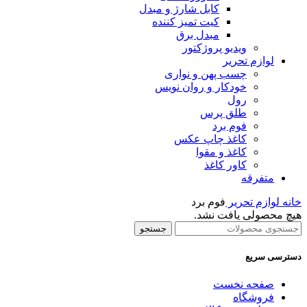
کابل شارژ و مبدل
کیت تمیز کننده
مبدل برق
ویدیو پروژکتور
لوازم تحریر
چسب پهن و نواری
خودکار و روان نویس
رول
طلق پرس
فوم برد
کاغذ چاپ عکس
کاغذ و مقوا
کاور کاغذ
متفرقه
خانه
لوازم تحریر
فوم برد
هیچ محصولی یافت نشد.
جستجو
دسترسی سریع
صفحه نخست
فروشگاه