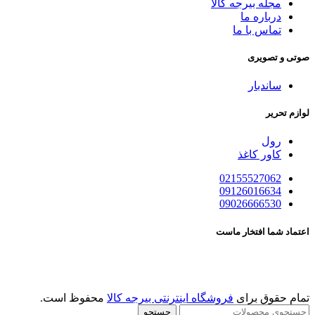
مجله بیرجه کالا
درباره ما
تماس با ما
صوتی و تصویری
ساندبار
لوازم تحریر
رول
کاور کاغذ
02155527062
09126016634
09026666530
اعتماد شما افتخار ماست
تمام حقوق برای
فروشگاه اینترنتی بیرجه کالا
محفوظ است.
جستجو