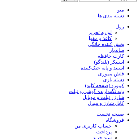
منو
دسته بندی ها
رول
لوازم تحریر
کاغذ و مقوا
پخش کننده خانگی
ساندبار
کارت حافظه
اسپیکر (بلندگو)
استند و پایه خنک‌کننده
فلش مموری
دسته بازی
کیبورد (صفحه کلید)
پایه نگهدارنده گوشی و تبلت
شارژر تبلت و موبایل
کابل شارژ و مبدل
صفحه نخست
فروشگاه
حساب کاربری من
پرداخت
سبد خرید