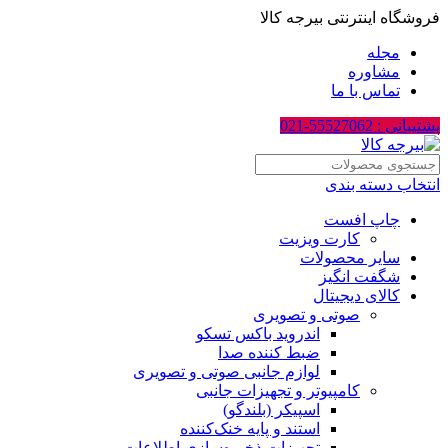
فروشگاه اینترنتی بیرجه کالا
مجله
مشاوره
تماس با ما
پشتیبانی : 55527062-021
انتخاب دسته بندی
چاپ افست
کارت ویزیت
سایر محصولات
شگفت انگیز
کالای دیجیتال
صوتی و تصویری
اندروید باکس تسکو
ضبط کننده صدا
لوازم جانبی صوتی و تصویری
کامپیوتر و تجهیزات جانبی
اسپیکر (بلندگو)
استند و پایه خنک‌کننده
تجهیزات ذخیره‌سازی اطلاعات