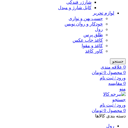
شارژر فندکی
کابل شارژ و مبدل
لوازم تحریر
چسب پهن و نواری
خودکار و روان نویس
رول
طلق پرس
کاغذ چاپ عکس
کاغذ و مقوا
کاور کاغذ
جستجو
0
علاقه مندی
0
محصول
0
تومان
ورود / ثبت نام
0
مقایسه
منو
جستجو
ورود / ثبت نام
0
محصول
0
تومان
دسته بندی کالاها
رول