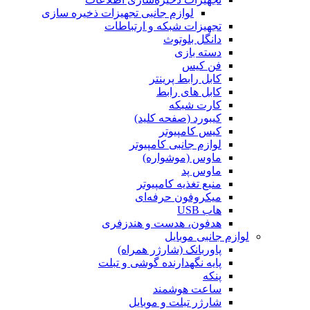
لوازم جانبی تجهیزات ذخیره سازی
تجهیزات شبکه و ارتباطات
دانگل بلوتوث
دسته بازی
فن کیس
کابل رابط پرینتر
کابل های رابط
کارت شبکه
کیبورد (صفحه کلید)
کیس کامپیوتر
لوازم جانبی کامپیوتر
ماوس (موشواره)
ماوس پد
منبع تغذیه کامپیوتر
میکروفون حرفه‌ای
هاب USB
هدفون، هدست و هندزفری
لوازم جانبی موبایل
پاوربانک (شارژر همراه)
پایه نگهدارنده گوشی و تبلت
پنکه
ساعت هوشمند
شارژر تبلت و موبایل