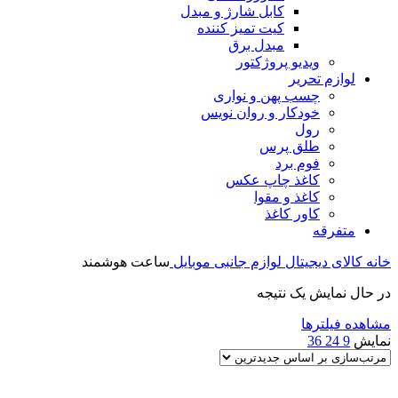
کابل شارژ و مبدل
کیت تمیز کننده
مبدل برق
ویدیو پروژکتور
لوازم تحریر
چسب پهن و نواری
خودکار و روان نویس
رول
طلق پرس
فوم برد
کاغذ چاپ عکس
کاغذ و مقوا
کاور کاغذ
متفرقه
خانه
کالای دیجیتال
لوازم جانبی موبایل
ساعت هوشمند
در حال نمایش یک نتیجه
مشاهده فیلترها
نمایش
9
24
36