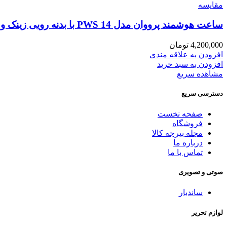
مقایسه
ساعت هوشمند پرووان مدل PWS 14 با بدنه رویی زینک و بند سیلیکونی
4,200,000
تومان
افزودن به علاقه مندی
افزودن به سبد خرید
مشاهده سریع
دسترسی سریع
صفحه نخست
فروشگاه
مجله بیرجه کالا
درباره ما
تماس با ما
صوتی و تصویری
ساندبار
لوازم تحریر