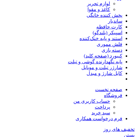
لوازم تحریر
کاغذ و مقوا
پخش کننده خانگی
ساندبار
کارت حافظه
اسپیکر (بلندگو)
استند و پایه خنک‌کننده
فلش مموری
دسته بازی
کیبورد (صفحه کلید)
پایه نگهدارنده گوشی و تبلت
شارژر تبلت و موبایل
کابل شارژ و مبدل
صفحه نخست
فروشگاه
حساب کاربری من
پرداخت
سبد خرید
فرم درخواست همکاری
تخفیف های روز
بستن