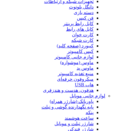
تجهیزات شبکه و ارتباطات
دانگل بلوتوث
دسته بازی
فن کیس
کابل رابط پرینتر
کابل های رابط
کارت خوان
کارت شبکه
کیبورد (صفحه کلید)
کیس کامپیوتر
لوازم جانبی کامپیوتر
ماوس (موشواره)
ماوس پد
منبع تغذیه کامپیوتر
میکروفون حرفه‌ای
هاب USB
هدفون، هدست و هندزفری
لوازم جانبی موبایل
پاوربانک (شارژر همراه)
پایه نگهدارنده گوشی و تبلت
پنکه
ساعت هوشمند
شارژر تبلت و موبایل
شارژر فندکی