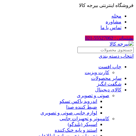
فروشگاه اینترنتی بیرجه کالا
مجله
مشاوره
تماس با ما
پشتیبانی : 55527062-021
انتخاب دسته بندی
چاپ افست
کارت ویزیت
سایر محصولات
شگفت انگیز
کالای دیجیتال
صوتی و تصویری
اندروید باکس تسکو
ضبط کننده صدا
لوازم جانبی صوتی و تصویری
کامپیوتر و تجهیزات جانبی
اسپیکر (بلندگو)
استند و پایه خنک‌کننده
تجهیزات ذخیره‌سازی اطلاعات