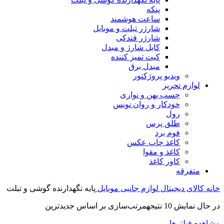
پنکه
ساعت هوشمند
شارژر تبلت و موبایل
شارژر فندکی
کابل شارژ و مبدل
کیت تمیز کننده
مبدل برق
ویدیو پروژکتور
لوازم تحریر
چسب پهن و نواری
خودکار و روان نویس
رول
طلق پرس
فوم برد
کاغذ چاپ عکس
کاغذ و مقوا
کاور کاغذ
متفرقه
خانه
کالای دیجیتال
لوازم جانبی موبایل
پایه نگهدارنده گوشی و تبلت
در حال نمایش 10 نتیجه
مرتب‌سازی بر اساس جدیدترین
مشاهده فیلترها