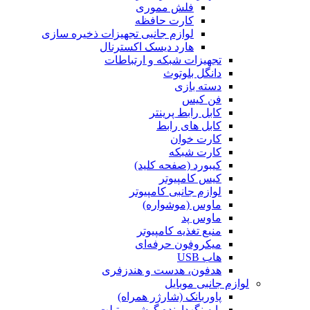
فلش مموری
کارت حافظه
لوازم جانبی تجهیزات ذخیره سازی
هارد دیسک اکسترنال
تجهیزات شبکه و ارتباطات
دانگل بلوتوث
دسته بازی
فن کیس
کابل رابط پرینتر
کابل های رابط
کارت خوان
کارت شبکه
کیبورد (صفحه کلید)
کیس کامپیوتر
لوازم جانبی کامپیوتر
ماوس (موشواره)
ماوس پد
منبع تغذیه کامپیوتر
میکروفون حرفه‌ای
هاب USB
هدفون، هدست و هندزفری
لوازم جانبی موبایل
پاوربانک (شارژر همراه)
پایه نگهدارنده گوشی و تبلت