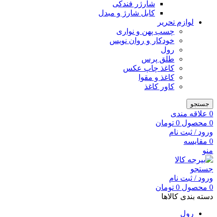
شارژر فندکی
کابل شارژ و مبدل
لوازم تحریر
چسب پهن و نواری
خودکار و روان نویس
رول
طلق پرس
کاغذ چاپ عکس
کاغذ و مقوا
کاور کاغذ
جستجو
0
علاقه مندی
0
محصول
0
تومان
ورود / ثبت نام
0
مقایسه
منو
جستجو
ورود / ثبت نام
0
محصول
0
تومان
دسته بندی کالاها
رول