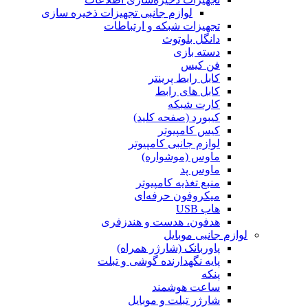
لوازم جانبی تجهیزات ذخیره سازی
تجهیزات شبکه و ارتباطات
دانگل بلوتوث
دسته بازی
فن کیس
کابل رابط پرینتر
کابل های رابط
کارت شبکه
کیبورد (صفحه کلید)
کیس کامپیوتر
لوازم جانبی کامپیوتر
ماوس (موشواره)
ماوس پد
منبع تغذیه کامپیوتر
میکروفون حرفه‌ای
هاب USB
هدفون، هدست و هندزفری
لوازم جانبی موبایل
پاوربانک (شارژر همراه)
پایه نگهدارنده گوشی و تبلت
پنکه
ساعت هوشمند
شارژر تبلت و موبایل