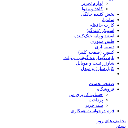
لوازم تحریر
کاغذ و مقوا
پخش کننده خانگی
ساندبار
کارت حافظه
اسپیکر (بلندگو)
استند و پایه خنک‌کننده
فلش مموری
دسته بازی
کیبورد (صفحه کلید)
پایه نگهدارنده گوشی و تبلت
شارژر تبلت و موبایل
کابل شارژ و مبدل
صفحه نخست
فروشگاه
حساب کاربری من
پرداخت
سبد خرید
فرم درخواست همکاری
تخفیف های روز
بستن