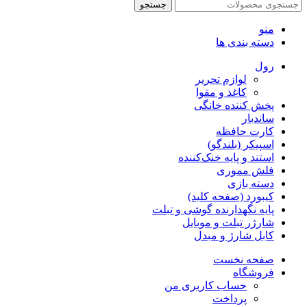
جستجو
منو
دسته بندی ها
رول
لوازم تحریر
کاغذ و مقوا
پخش کننده خانگی
ساندبار
کارت حافظه
اسپیکر (بلندگو)
استند و پایه خنک‌کننده
فلش مموری
دسته بازی
کیبورد (صفحه کلید)
پایه نگهدارنده گوشی و تبلت
شارژر تبلت و موبایل
کابل شارژ و مبدل
صفحه نخست
فروشگاه
حساب کاربری من
پرداخت