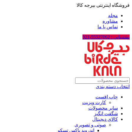
فروشگاه اینترنتی بیرجه کالا
مجله
مشاوره
تماس با ما
پشتیبانی : 55527062-021
انتخاب دسته بندی
چاپ افست
کارت ویزیت
سایر محصولات
شگفت انگیز
کالای دیجیتال
صوتی و تصویری
اندروید باکس تسکو