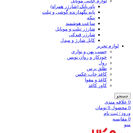
لوازم جانبی موبایل
پاوربانک (شارژر همراه)
پایه نگهدارنده گوشی و تبلت
پنکه
ساعت هوشمند
شارژر تبلت و موبایل
شارژر فندکی
کابل شارژ و مبدل
لوازم تحریر
چسب پهن و نواری
خودکار و روان نویس
رول
طلق پرس
کاغذ چاپ عکس
کاغذ و مقوا
کاور کاغذ
جستجو
0
علاقه مندی
0
محصول
0
تومان
ورود / ثبت نام
0
مقایسه
منو