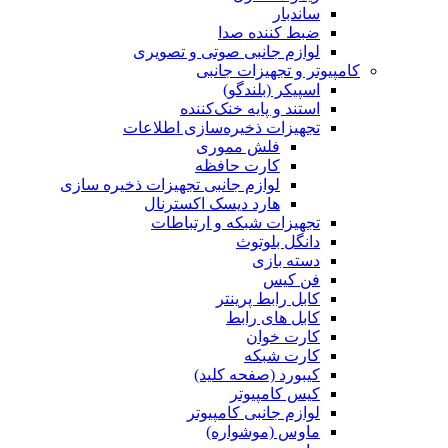
ساندبار
ضبط کننده صدا
لوازم جانبی صوتی و تصویری
کامپیوتر و تجهیزات جانبی
اسپیکر (بلندگو)
استند و پایه خنک‌کننده
تجهیزات ذخیره‌سازی اطلاعات
فلش مموری
کارت حافظه
لوازم جانبی تجهیزات ذخیره سازی
هارد دیسک اکسترنال
تجهیزات شبکه و ارتباطات
دانگل بلوتوث
دسته بازی
فن کیس
کابل رابط پرینتر
کابل های رابط
کارت خوان
کارت شبکه
کیبورد (صفحه کلید)
کیس کامپیوتر
لوازم جانبی کامپیوتر
ماوس (موشواره)