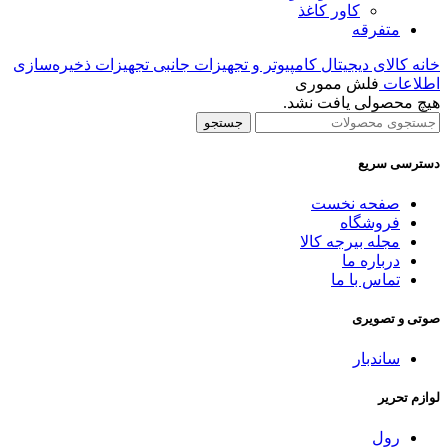
کاور کاغذ
متفرقه
خانه
کالای دیجیتال
کامپیوتر و تجهیزات جانبی
تجهیزات ذخیره‌سازی
اطلاعات
فلش مموری
هیچ محصولی یافت نشد.
جستجو
دسترسی سریع
صفحه نخست
فروشگاه
مجله بیرجه کالا
درباره ما
تماس با ما
صوتی و تصویری
ساندبار
لوازم تحریر
رول