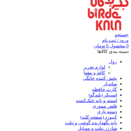
جستجو
ورود / ثبت نام
0
محصول
0
تومان
دسته بندی کالاها
رول
لوازم تحریر
کاغذ و مقوا
پخش کننده خانگی
ساندبار
کارت حافظه
اسپیکر (بلندگو)
استند و پایه خنک‌کننده
فلش مموری
دسته بازی
کیبورد (صفحه کلید)
پایه نگهدارنده گوشی و تبلت
شارژر تبلت و موبایل