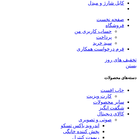
کابل شارژ و مبدل
صفحه نخست
فروشگاه
حساب کاربری من
پرداخت
سبد خرید
فرم درخواست همکاری
تخفیف های روز
بستن
دسته‌های محصولات
چاپ افست
کارت ویزیت
سایر محصولات
شگفت انگیز
کالای دیجیتال
صوتی و تصویری
اندروید باکس تسکو
پخش کننده خانگی
ریموت کنترل