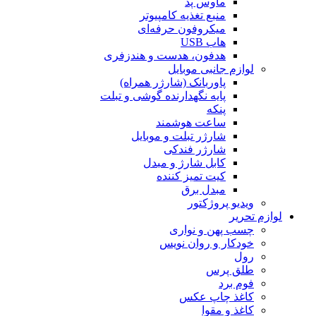
ماوس پد
منبع تغذیه کامپیوتر
میکروفون حرفه‌ای
هاب USB
هدفون، هدست و هندزفری
لوازم جانبی موبایل
پاوربانک (شارژر همراه)
پایه نگهدارنده گوشی و تبلت
پنکه
ساعت هوشمند
شارژر تبلت و موبایل
شارژر فندکی
کابل شارژ و مبدل
کیت تمیز کننده
مبدل برق
ویدیو پروژکتور
لوازم تحریر
چسب پهن و نواری
خودکار و روان نویس
رول
طلق پرس
فوم برد
کاغذ چاپ عکس
کاغذ و مقوا