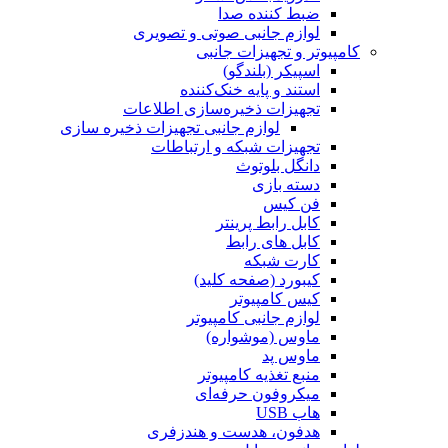
ضبط کننده صدا
لوازم جانبی صوتی و تصویری
کامپیوتر و تجهیزات جانبی
اسپیکر (بلندگو)
استند و پایه خنک‌کننده
تجهیزات ذخیره‌سازی اطلاعات
لوازم جانبی تجهیزات ذخیره سازی
تجهیزات شبکه و ارتباطات
دانگل بلوتوث
دسته بازی
فن کیس
کابل رابط پرینتر
کابل های رابط
کارت شبکه
کیبورد (صفحه کلید)
کیس کامپیوتر
لوازم جانبی کامپیوتر
ماوس (موشواره)
ماوس پد
منبع تغذیه کامپیوتر
میکروفون حرفه‌ای
هاب USB
هدفون، هدست و هندزفری