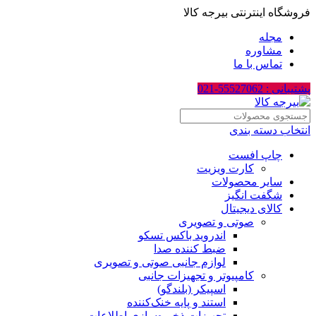
فروشگاه اینترنتی بیرجه کالا
مجله
مشاوره
تماس با ما
پشتیبانی : 55527062-021
انتخاب دسته بندی
چاپ افست
کارت ویزیت
سایر محصولات
شگفت انگیز
کالای دیجیتال
صوتی و تصویری
اندروید باکس تسکو
ضبط کننده صدا
لوازم جانبی صوتی و تصویری
کامپیوتر و تجهیزات جانبی
اسپیکر (بلندگو)
استند و پایه خنک‌کننده
تجهیزات ذخیره‌سازی اطلاعات