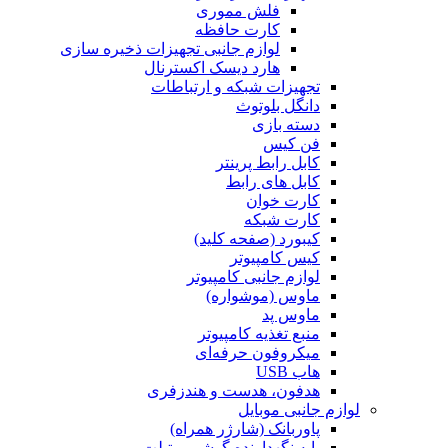
فلش مموری
کارت حافظه
لوازم جانبی تجهیزات ذخیره سازی
هارد دیسک اکسترنال
تجهیزات شبکه و ارتباطات
دانگل بلوتوث
دسته بازی
فن کیس
کابل رابط پرینتر
کابل های رابط
کارت خوان
کارت شبکه
کیبورد (صفحه کلید)
کیس کامپیوتر
لوازم جانبی کامپیوتر
ماوس (موشواره)
ماوس پد
منبع تغذیه کامپیوتر
میکروفون حرفه‌ای
هاب USB
هدفون، هدست و هندزفری
لوازم جانبی موبایل
پاوربانک (شارژر همراه)
پایه نگهدارنده گوشی و تبلت