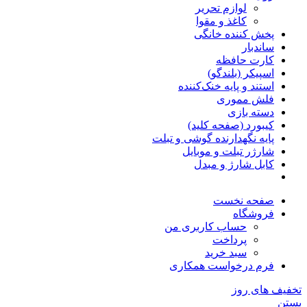
لوازم تحریر
کاغذ و مقوا
پخش کننده خانگی
ساندبار
کارت حافظه
اسپیکر (بلندگو)
استند و پایه خنک‌کننده
فلش مموری
دسته بازی
کیبورد (صفحه کلید)
پایه نگهدارنده گوشی و تبلت
شارژر تبلت و موبایل
کابل شارژ و مبدل
صفحه نخست
فروشگاه
حساب کاربری من
پرداخت
سبد خرید
فرم درخواست همکاری
تخفیف های روز
بستن