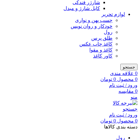
شارژر فندکی
کابل شارژ و مبدل
لوازم تحریر
چسب پهن و نواری
خودکار و روان نویس
رول
طلق پرس
کاغذ چاپ عکس
کاغذ و مقوا
کاور کاغذ
جستجو
0
علاقه مندی
0
محصول
0
تومان
ورود / ثبت نام
0
مقایسه
منو
جستجو
ورود / ثبت نام
0
محصول
0
تومان
دسته بندی کالاها
رول