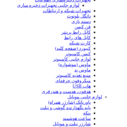
لوازم جانبی تجهیزات ذخیره سازی
تجهیزات شبکه و ارتباطات
دانگل بلوتوث
دسته بازی
فن کیس
کابل رابط پرینتر
کابل های رابط
کارت شبکه
کیبورد (صفحه کلید)
کیس کامپیوتر
لوازم جانبی کامپیوتر
ماوس (موشواره)
ماوس پد
منبع تغذیه کامپیوتر
میکروفون حرفه‌ای
هاب USB
هدفون، هدست و هندزفری
لوازم جانبی موبایل
پاوربانک (شارژر همراه)
پایه نگهدارنده گوشی و تبلت
پنکه
ساعت هوشمند
شارژر تبلت و موبایل