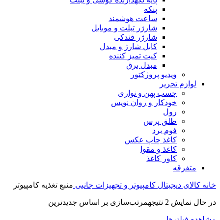
پنکه
ساعت هوشمند
شارژر تبلت و موبایل
شارژر فندکی
کابل شارژ و مبدل
کیت تمیز کننده
مبدل برق
ویدیو پروژکتور
لوازم تحریر
چسب پهن و نواری
خودکار و روان نویس
رول
طلق پرس
فوم برد
کاغذ چاپ عکس
کاغذ و مقوا
کاور کاغذ
متفرقه
خانه
کالای دیجیتال
کامپیوتر و تجهیزات جانبی
منبع تغذیه کامپیوتر
در حال نمایش 2 نتیجه
مرتب‌سازی بر اساس جدیدترین
مشاهده فیلترها