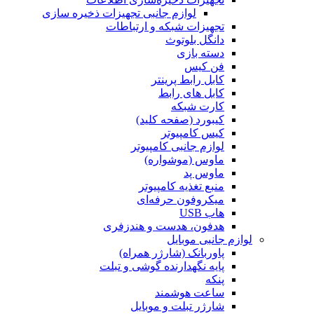
لوازم جانبی تجهیزات ذخیره سازی
تجهیزات شبکه و ارتباطات
دانگل بلوتوث
دسته بازی
فن کیس
کابل رابط پرینتر
کابل های رابط
کارت شبکه
کیبورد (صفحه کلید)
کیس کامپیوتر
لوازم جانبی کامپیوتر
ماوس (موشواره)
ماوس پد
منبع تغذیه کامپیوتر
میکروفون حرفه‌ای
هاب USB
هدفون، هدست و هندزفری
لوازم جانبی موبایل
پاوربانک (شارژر همراه)
پایه نگهدارنده گوشی و تبلت
پنکه
ساعت هوشمند
شارژر تبلت و موبایل