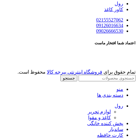
رول
کاور کاغذ
02155527062
09126016634
09026666530
اعتماد شما افتخار ماست
تمام حقوق برای
فروشگاه اینترنتی بیرجه کالا
محفوظ است.
جستجو
منو
دسته بندی ها
رول
لوازم تحریر
کاغذ و مقوا
پخش کننده خانگی
ساندبار
کارت حافظه