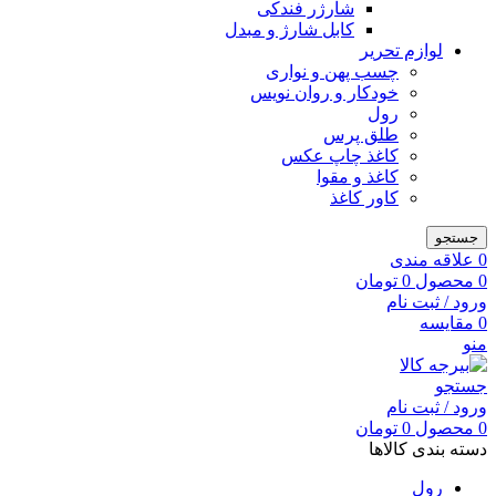
شارژر فندکی
کابل شارژ و مبدل
لوازم تحریر
چسب پهن و نواری
خودکار و روان نویس
رول
طلق پرس
کاغذ چاپ عکس
کاغذ و مقوا
کاور کاغذ
جستجو
0
علاقه مندی
0
محصول
0
تومان
ورود / ثبت نام
0
مقایسه
منو
جستجو
ورود / ثبت نام
0
محصول
0
تومان
دسته بندی کالاها
رول