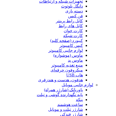
تجهیزات شبکه و ارتباطات
دانگل بلوتوث
دسته بازی
فن کیس
کابل رابط پرینتر
کابل های رابط
کارت خوان
کارت شبکه
کیبورد (صفحه کلید)
کیس کامپیوتر
لوازم جانبی کامپیوتر
ماوس (موشواره)
ماوس پد
منبع تغذیه کامپیوتر
میکروفون حرفه‌ای
هاب USB
هدفون، هدست و هندزفری
لوازم جانبی موبایل
پاوربانک (شارژر همراه)
پایه نگهدارنده گوشی و تبلت
پنکه
ساعت هوشمند
شارژر تبلت و موبایل
شارژر فندکی