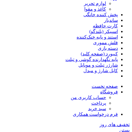
لوازم تحریر
کاغذ و مقوا
پخش کننده خانگی
ساندبار
کارت حافظه
اسپیکر (بلندگو)
استند و پایه خنک‌کننده
فلش مموری
دسته بازی
کیبورد (صفحه کلید)
پایه نگهدارنده گوشی و تبلت
شارژر تبلت و موبایل
کابل شارژ و مبدل
صفحه نخست
فروشگاه
حساب کاربری من
پرداخت
سبد خرید
فرم درخواست همکاری
تخفیف های روز
بستن