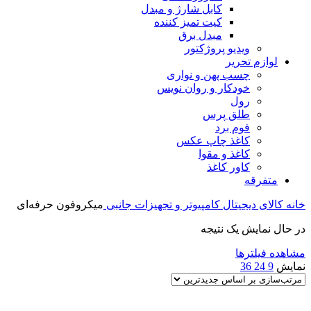
کابل شارژ و مبدل
کیت تمیز کننده
مبدل برق
ویدیو پروژکتور
لوازم تحریر
چسب پهن و نواری
خودکار و روان نویس
رول
طلق پرس
فوم برد
کاغذ چاپ عکس
کاغذ و مقوا
کاور کاغذ
متفرقه
خانه
کالای دیجیتال
کامپیوتر و تجهیزات جانبی
میکروفون حرفه‌ای
در حال نمایش یک نتیجه
مشاهده فیلترها
نمایش
9
24
36