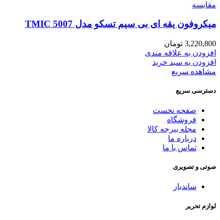
مقایسه
میکروفون یقه ای بی سیم تسکو مدل TMIC 5007
3,220,800
تومان
افزودن به علاقه مندی
افزودن به سبد خرید
مشاهده سریع
دسترسی سریع
صفحه نخست
فروشگاه
مجله بیرجه کالا
درباره ما
تماس با ما
صوتی و تصویری
ساندبار
لوازم تحریر