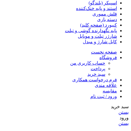
اسپیکر (بلندگو)
استند و پایه خنک‌کننده
فلش مموری
دسته بازی
کیبورد (صفحه کلید)
پایه نگهدارنده گوشی و تبلت
شارژر تبلت و موبایل
کابل شارژ و مبدل
صفحه نخست
فروشگاه
حساب کاربری من
پرداخت
سبد خرید
فرم درخواست همکاری
علاقه مندی
مقایسه
ورود / ثبت نام
سبد خرید
بستن
ورود
بستن