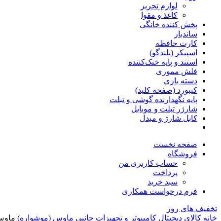
لوازم تحریر
کاغذ و مقوا
پخش کننده خانگی
ساندبار
کارت حافظه
اسپیکر (بلندگو)
استند و پایه خنک‌کننده
فلش مموری
دسته بازی
کیبورد (صفحه کلید)
پایه نگهدارنده گوشی و تبلت
شارژر تبلت و موبایل
کابل شارژ و مبدل
صفحه نخست
فروشگاه
حساب کاربری من
پرداخت
سبد خرید
فرم درخواست همکاری
تخفیف های روز
خانه
کالای دیجیتال
کامپیوتر و تجهیزات جانبی
ماوس (موشواره)
ماوس 