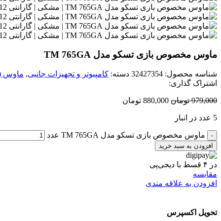
ماوس مخصوص بازی تسکو مدل TM 765GA
شناسه محصول:
32427354
دسته:
کامپیوتر و تجهیزات جانبی
,
ماوس (
اشتراک گذاری:
979,000
تومان
880,000
تومان
5 عدد در انبار
ماوس مخصوص بازی تسکو مدل TM 765GA عدد
افزودن به سبد خرید
در ۴ قسط با دیجی‌پی
مقایسه
افزودن به علاقه مندی
تحویل اکسپرس