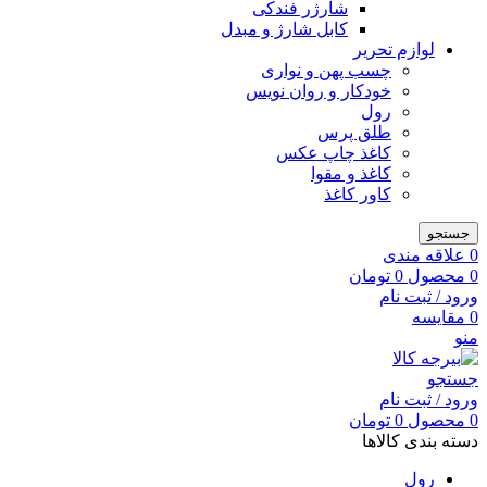
شارژر فندکی
کابل شارژ و مبدل
لوازم تحریر
چسب پهن و نواری
خودکار و روان نویس
رول
طلق پرس
کاغذ چاپ عکس
کاغذ و مقوا
کاور کاغذ
جستجو
0
علاقه مندی
0
محصول
0
تومان
ورود / ثبت نام
0
مقایسه
منو
جستجو
ورود / ثبت نام
0
محصول
0
تومان
دسته بندی کالاها
رول