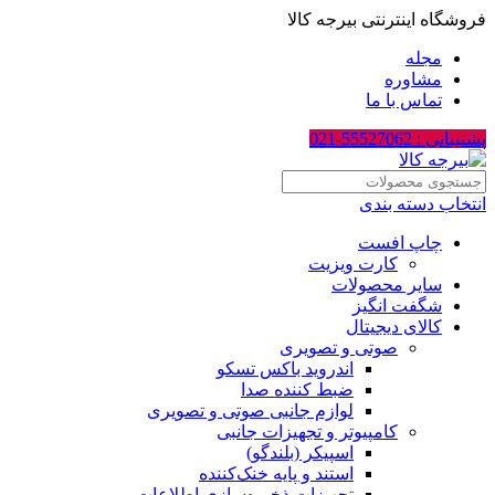
فروشگاه اینترنتی بیرجه کالا
مجله
مشاوره
تماس با ما
پشتیبانی : 55527062-021
انتخاب دسته بندی
چاپ افست
کارت ویزیت
سایر محصولات
شگفت انگیز
کالای دیجیتال
صوتی و تصویری
اندروید باکس تسکو
ضبط کننده صدا
لوازم جانبی صوتی و تصویری
کامپیوتر و تجهیزات جانبی
اسپیکر (بلندگو)
استند و پایه خنک‌کننده
تجهیزات ذخیره‌سازی اطلاعات