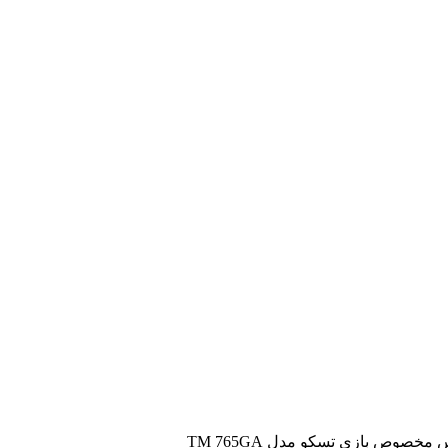
مخصوص بازی تسکو مدل TM 765GA