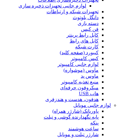
لوازم جانبی تجهیزات ذخیره سازی
تجهیزات شبکه و ارتباطات
دانگل بلوتوث
دسته بازی
فن کیس
کابل رابط پرینتر
کابل های رابط
کارت شبکه
کیبورد (صفحه کلید)
کیس کامپیوتر
لوازم جانبی کامپیوتر
ماوس (موشواره)
ماوس پد
منبع تغذیه کامپیوتر
میکروفون حرفه‌ای
هاب USB
هدفون، هدست و هندزفری
لوازم جانبی موبایل
پاوربانک (شارژر همراه)
پایه نگهدارنده گوشی و تبلت
پنکه
ساعت هوشمند
شارژر تبلت و موبایل