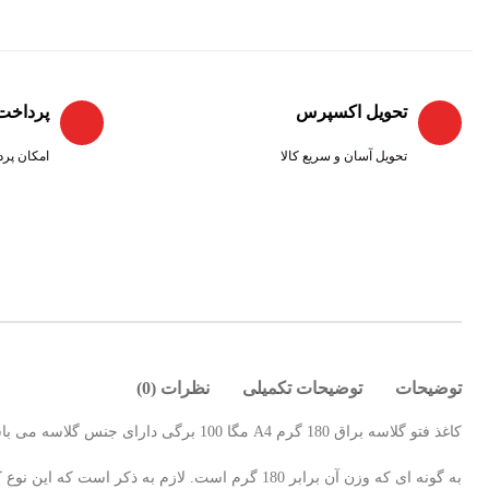
تحویل اکسپرس
پرداخت
تحویل آسان و سریع کالا
امکان پرد
توضیحات
توضیحات تکمیلی
نظرات (0)
کاغذ فتو گلاسه براق 180 گرم A4 مگا 100 برگی دارای جنس گلاسه می باشد. این کاغذ در ابعاد 297× 210 میلی متر تولید و به بازار عرضه شده است. این کاغذ همچنین از وزن بسیار مناسب و سبکی برخوردار می باشد.
به گونه ای که وزن آن برابر 180 گرم است. لازم 