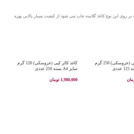
و وضوح 4880 برخودار است. از این رو تمامی عکس هایی که بر روی این نوع کاغذ گلاسه چاپ می شود از کیفیت بسیار بالایی بهره
کاغذ کالر کپی (عروسکی) 250 گرم
کاغذ کالر کپی (عروسکی) 120 گرم
سایز A4 بسته 250 عددی
مان
1,980,000
تومان
س
0