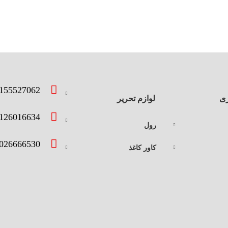
155527062
ری
لوازم تحریر
126016634
رول
026666530
کاور کاغذ