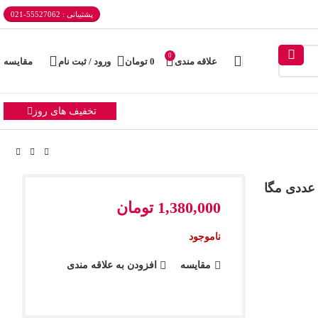
پشتیبانی : 55527062-021
0
علاقه مندی
0
تومان
ورود / ثبت نام
مقایسه
تخفیف های روز
1,380,000
تومان
ناموجود
مقایسه
افزودن به علاقه مندی