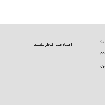
02
اعتماد شما افتخار ماست
09
09