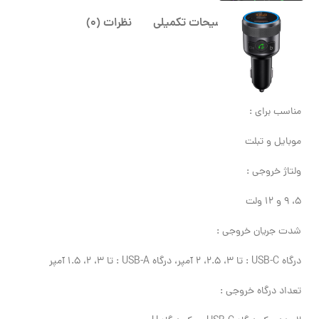
توضیحات
توضیحات تکمیلی
نظرات (0)
نوع شارژر :
شارژر فندکی
مناسب برای :
موبایل و تبلت
ولتاژ خروجی :
5، 9 و 12 ولت
شدت جریان خروجی :
درگاه USB-C : تا 3، 2.5، 2 آمپر، درگاه USB-A : تا 3، 2، 1.5 آمپر
تعداد درگاه خروجی :