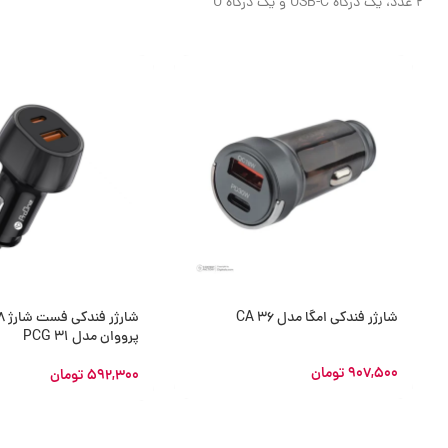
2 عدد، یک درگاه USB-C و یک درگاه U
شارژر فندکی امگا مدل CA 36
پرووان مدل PCG 31
907,500
تومان
592,300
تومان