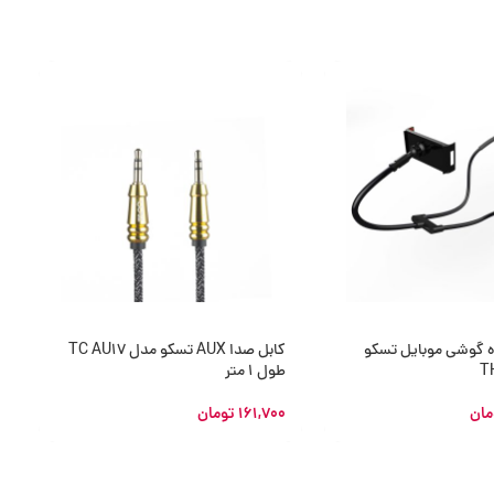
ده گوشی موبایل تسکو
کابل صدا AUX تسکو مدل TC AU17
ش
طول 1 متر
0
مان
161,700
تومان