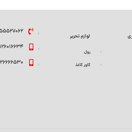
155527062
ی
لوازم تحریر
126016634
رول
026666530
کاور کاغذ