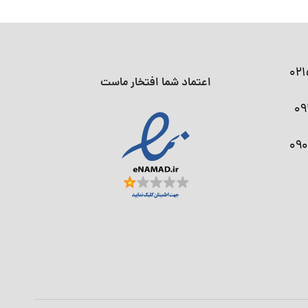
02
اعتماد شما افتخار ماست
09
09