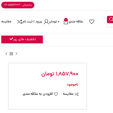
پشتیبانی : 55527062-021
0
علاقه مندی
0
تومان
ورود / ثبت نام
مقایسه
تخفیف های روز
1,857,900
تومان
ناموجود
مقایسه
افزودن به علاقه مندی