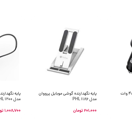
شارژر فندکی فست شارژ 48 وات
پایه نگهدارنده گوشی موبایل پرووان
پایه نگهدارن
مدل PHL 1186
مدل THL 1200
201,000
تومان
1,008,700
تو