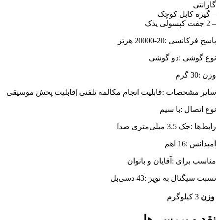
گارانتی
– گیره کابل کوچک
– 2 جفت کپسولی یدک
پاسخ فرکانسی :20-20000 هرتز
نوع گوشی :دو گوشی
وزن :30 گرم
سایر مشخصات :قابلیت انجام مکالمه تلفنی |قابلیت پخش موسیقی
نوع اتصال :با سیم
رابط‌ها :جک 3.5 میلی‌متری صدا
امپدانس :16 اهم
مناسب برای :آقایان و بانوان
نسبت سیگنال به نویز :43 دسی‌بل
وزن
3 کیلوگرم
نقد و بررسی‌ها