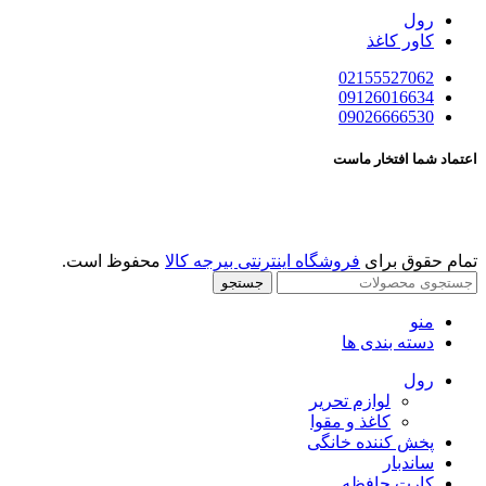
رول
کاور کاغذ
02155527062
09126016634
09026666530
اعتماد شما افتخار ماست
تمام حقوق برای
فروشگاه اینترنتی بیرجه کالا
محفوظ است.
جستجو
منو
دسته بندی ها
رول
لوازم تحریر
کاغذ و مقوا
پخش کننده خانگی
ساندبار
کارت حافظه