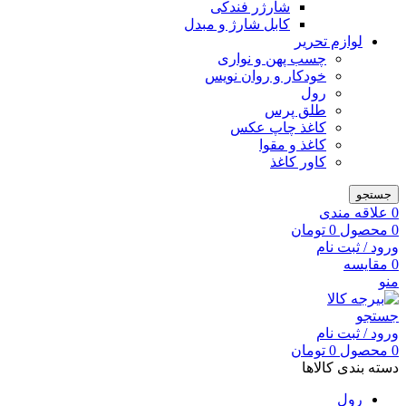
شارژر فندکی
کابل شارژ و مبدل
لوازم تحریر
چسب پهن و نواری
خودکار و روان نویس
رول
طلق پرس
کاغذ چاپ عکس
کاغذ و مقوا
کاور کاغذ
جستجو
0
علاقه مندی
0
محصول
0
تومان
ورود / ثبت نام
0
مقایسه
منو
جستجو
ورود / ثبت نام
0
محصول
0
تومان
دسته بندی کالاها
رول