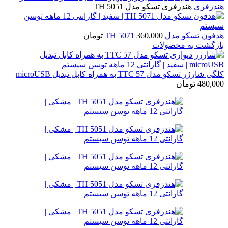
هندزفری
هندزفری تسکو مدل TH 5051
هدفون تسکو مدل TH 5071
360,000
تومان
بازگشت به محصولات
کلگی شارژر تسکو مدل TTC 57 به همراه کابل تبدیل microUSB
480,000
تومان