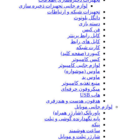
لوازم جانبی تجهیزات ذخیره سازی
تجهیزات شبکه و ارتباطات
دانگل بلوتوث
دسته بازی
فن کیس
کابل رابط پرینتر
کابل های رابط
کارت شبکه
کیبورد (صفحه کلید)
کیس کامپیوتر
لوازم جانبی کامپیوتر
ماوس (موشواره)
ماوس پد
منبع تغذیه کامپیوتر
میکروفون حرفه‌ای
هاب USB
هدفون، هدست و هندزفری
لوازم جانبی موبایل
پاوربانک (شارژر همراه)
پایه نگهدارنده گوشی و تبلت
پنکه
ساعت هوشمند
شارژر تبلت و موبایل