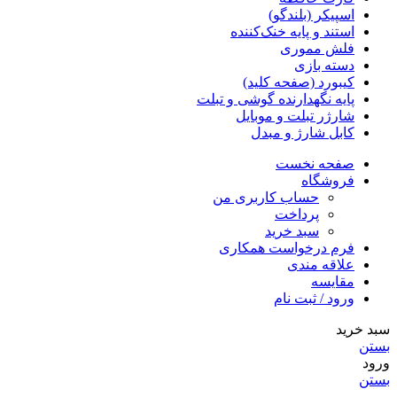
اسپیکر (بلندگو)
استند و پایه خنک‌کننده
فلش مموری
دسته بازی
کیبورد (صفحه کلید)
پایه نگهدارنده گوشی و تبلت
شارژر تبلت و موبایل
کابل شارژ و مبدل
صفحه نخست
فروشگاه
حساب کاربری من
پرداخت
سبد خرید
فرم درخواست همکاری
علاقه مندی
مقایسه
ورود / ثبت نام
سبد خرید
بستن
ورود
بستن