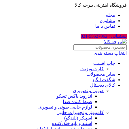
فروشگاه اینترنتی بیرجه کالا
مجله
مشاوره
تماس با ما
پشتیبانی : 55527062-021
انتخاب دسته بندی
چاپ افست
کارت ویزیت
سایر محصولات
شگفت انگیز
کالای دیجیتال
صوتی و تصویری
اندروید باکس تسکو
ضبط کننده صدا
لوازم جانبی صوتی و تصویری
کامپیوتر و تجهیزات جانبی
اسپیکر (بلندگو)
استند و پایه خنک‌کننده
تجهیزات ذخیره‌سازی اطلاعات