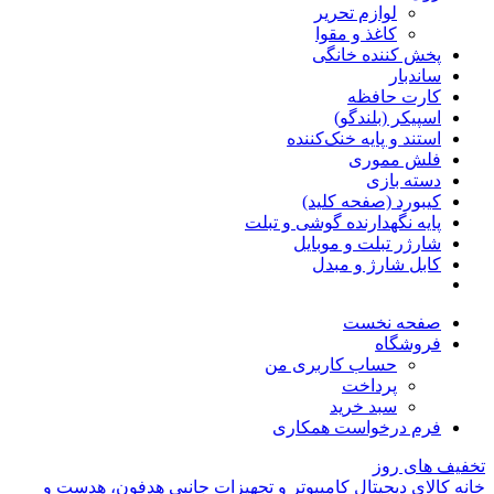
لوازم تحریر
کاغذ و مقوا
پخش کننده خانگی
ساندبار
کارت حافظه
اسپیکر (بلندگو)
استند و پایه خنک‌کننده
فلش مموری
دسته بازی
کیبورد (صفحه کلید)
پایه نگهدارنده گوشی و تبلت
شارژر تبلت و موبایل
کابل شارژ و مبدل
صفحه نخست
فروشگاه
حساب کاربری من
پرداخت
سبد خرید
فرم درخواست همکاری
تخفیف های روز
خانه
کالای دیجیتال
کامپیوتر و تجهیزات جانبی
هدفون، هدست و